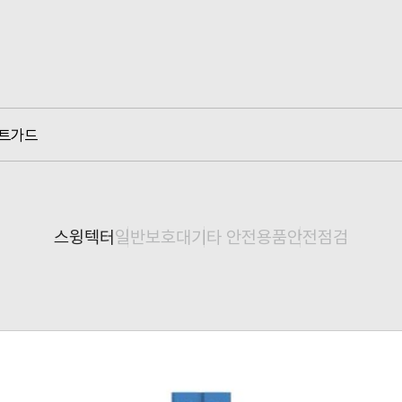
트가드
스윙텍터
일반보호대
기타 안전용품
안전점검