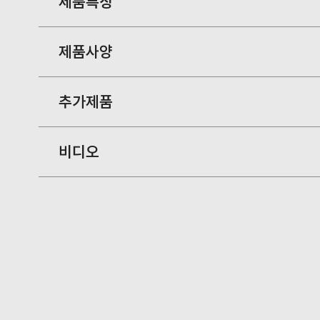
제품특징
제품사양
충격흡수와 연성이 탁월하여 보호효과가 뛰어남
밸크로 고정방식으로 설치가 간편함
추가제품
PGA
70 x 92 x 500H / 80-90
앙카 등의 별도의 시공이 없어 자가설치 및 이동설치
비디오
PGB
70 x 102 x 500H / 90-1
PGC
77 x 125 x 500H / 100-
Frame Prote