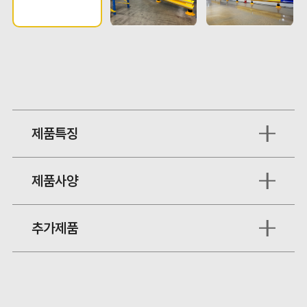
제품특징
제품사양
스윙텍터로 디자인되어 충격흡수와 보호성능이 우수함
작업자와 보행자 통로 구축에 적합하며, 파랑색과
추가제품
규격
4000 x 700H
노랑색 가드레일 사용으로 시의성 높음
바닥손상을 줄여주어 장기적인 유지보수 비용 절감
파이프
Ø114 x 6.0T
가능