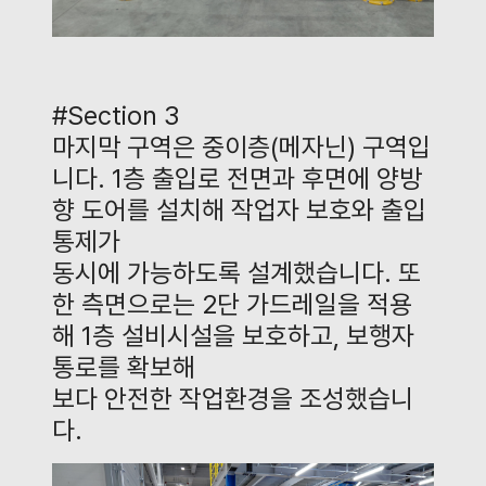
#Section 3
마지막 구역은 중이층
(
메자닌
)
구역입
니다
. 1
층 출입로 전면과 후면에 양방
향 도어를 설치해 작업자 보호와 출입
통제가
동시에 가능하도록 설계했습니다
.
또
한 측면으로는
2
단 가드레일을 적용
해
1
층 설비시설을 보호하고
,
보행자
통로를 확보해
보다 안전한 작업환경을 조성했습니
다
.